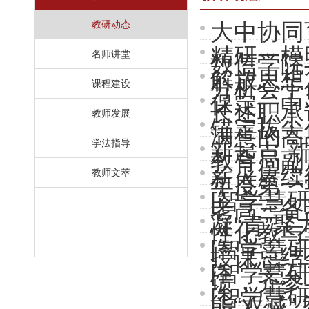
教研动态
大中协同
精研一模
名师讲堂
数信学院共
解放思想
分析会于
课程建设
保定一中
长述职承
教师发展
锚定拔尖
满意的高
学法指导
新起点 新
教育局副
薪火赓续
教师文萃
年度第一学
[智学慧
老高三备
凝“青”
性化教与
[智学慧
授课总结
[智学慧
馈，齐参与
[智学慧
能“双减” 