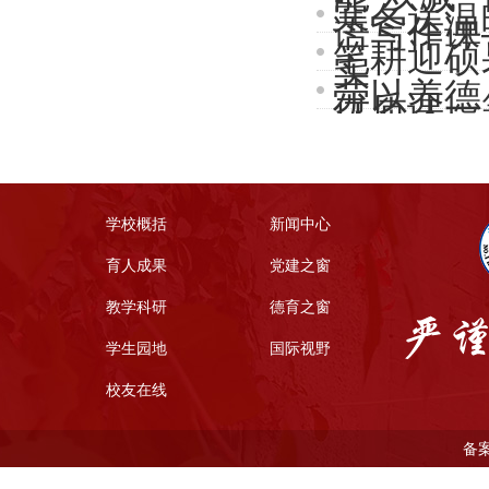
寒冬送温
语写作课
笔耕迎硕
实
劳以养德
优质课一
喜创佳绩
学校概括
新闻中心
育人成果
党建之窗
教学科研
德育之窗
学生园地
国际视野
校友在线
备案