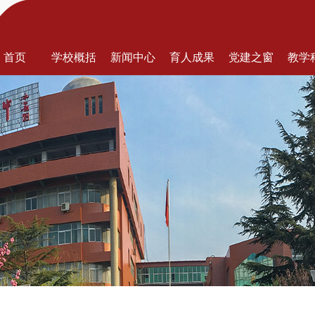
首页
学校概括
新闻中心
育人成果
党建之窗
教学