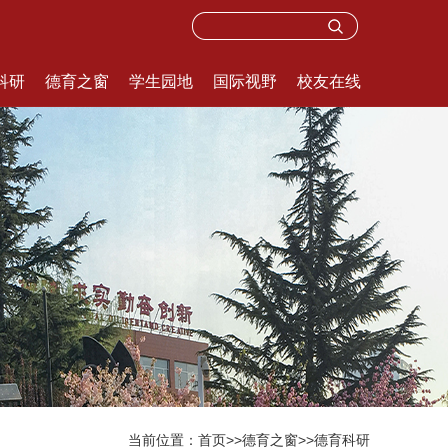
科研
德育之窗
学生园地
国际视野
校友在线
当前位置：
首页
>>
德育之窗
>>
德育科研